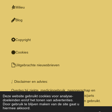
Milieu
Blog
Copyright
Cookies
Uitgebrachte nieuwsbrieven
⎷ Disclaimer en advies:
Overleg bij ziekte, medicijngebruik, zwangerschap en
borstvoeding eerst met een deskundige of (huis)arts
Deze website gebruikt cookies voor analyse-
doeleinden en/of het tonen van advertenties.
voordat u kruiden, preparaten of supplementen gebruikt.
Door gebruik te blijven maken van de site gaat u
hiermee akkoord.
Een gezonde levensstijl is belangrijk, evenals