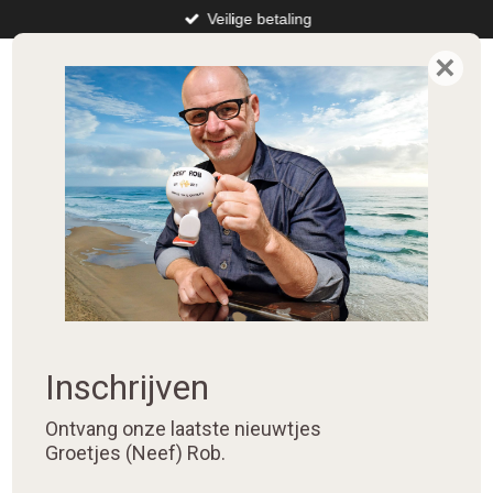
Veilige betaling
Ga
direct
×
⭐️⭐️⭐️⭐️⭐️
naar
de
hoofdinhoud
Inschrijven
Ontvang onze laatste nieuwtjes
Groetjes (Neef) Rob.