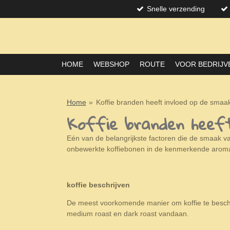
Snelle verzending
Ga
direct
naar
de
hoofdinhoud
HOME
WEBSHOP
ROUTE
VOOR BEDRIJV
Home
»
Koffie branden heeft invloed op de smaa
Koffie branden heeft
Eén van de belangrijkste factoren die de smaak v
onbewerkte koffiebonen in de kenmerkende aromat
koffie beschrijven
De meest voorkomende manier om koffie te beschri
medium roast en dark roast vandaan.