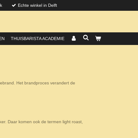
jk
Echte winkel in Delft
EN
THUISBARISTA ACADEMIE
 gebrand. Het brandproces verandert de
er. Daar komen ook de termen light roast,