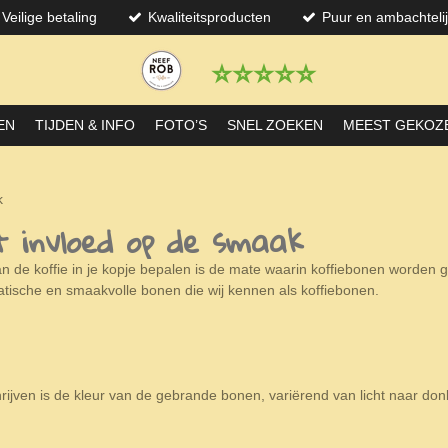
Veilige betaling
Kwaliteitsproducten
Puur en ambachteli
⭐️⭐️⭐️⭐️⭐️
EN
TIJDEN & INFO
FOTO’S
SNEL ZOEKEN
MEEST GEKOZ
k
 invloed op de smaak
an de koffie in je kopje bepalen is de mate waarin koffiebonen worden
ische en smaakvolle bonen die wij kennen als koffiebonen.
jven is de kleur van de gebrande bonen, variërend van licht naar donk