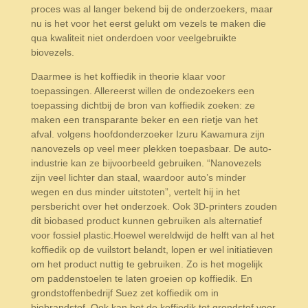
proces was al langer bekend bij de onderzoekers, maar
nu is het voor het eerst gelukt om vezels te maken die
qua kwaliteit niet onderdoen voor veelgebruikte
biovezels.
Daarmee is het koffiedik in theorie klaar voor
toepassingen. Allereerst willen de ondezoekers een
toepassing dichtbij de bron van koffiedik zoeken: ze
maken een transparante beker en een rietje van het
afval. volgens hoofdonderzoeker Izuru Kawamura zijn
nanovezels op veel meer plekken toepasbaar. De auto-
industrie kan ze bijvoorbeeld gebruiken. “Nanovezels
zijn veel lichter dan staal, waardoor auto’s minder
wegen en dus minder uitstoten”, vertelt hij in het
persbericht over het onderzoek. Ook 3D-printers zouden
dit biobased product kunnen gebruiken als alternatief
voor fossiel plastic.Hoewel wereldwijd de helft van al het
koffiedik op de vuilstort belandt, lopen er wel initiatieven
om het product nuttig te gebruiken. Zo is het mogelijk
om paddenstoelen te laten groeien op koffiedik. En
grondstoffenbedrijf Suez zet koffiedik om in
biobrandstof. Ook kan het de koffiedik tot grondstof voor