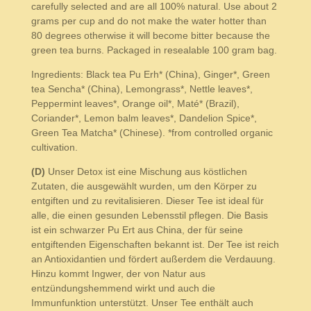
carefully selected and are all 100% natural. Use about 2
grams per cup and do not make the water hotter than
80 degrees otherwise it will become bitter because the
green tea burns. Packaged in resealable 100 gram bag.
Ingredients: Black tea Pu Erh* (China), Ginger*, Green
tea Sencha* (China), Lemongrass*, Nettle leaves*,
Peppermint leaves*, Orange oil*, Maté* (Brazil),
Coriander*, Lemon balm leaves*, Dandelion Spice*,
Green Tea Matcha* (Chinese). *from controlled organic
cultivation.
(D)
Unser Detox ist eine Mischung aus köstlichen
Zutaten, die ausgewählt wurden, um den Körper zu
entgiften und zu revitalisieren. Dieser Tee ist ideal für
alle, die einen gesunden Lebensstil pflegen. Die Basis
ist ein schwarzer Pu Ert aus China, der für seine
entgiftenden Eigenschaften bekannt ist. Der Tee ist reich
an Antioxidantien und fördert außerdem die Verdauung.
Hinzu kommt Ingwer, der von Natur aus
entzündungshemmend wirkt und auch die
Immunfunktion unterstützt. Unser Tee enthält auch