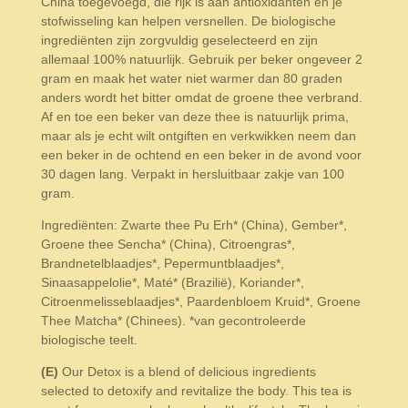
China toegevoegd, die rijk is aan antioxidanten en je
stofwisseling kan helpen versnellen. De biologische
ingrediënten zijn zorgvuldig geselecteerd en zijn
allemaal 100% natuurlijk. Gebruik per beker ongeveer 2
gram en maak het water niet warmer dan 80 graden
anders wordt het bitter omdat de groene thee verbrand.
Af en toe een beker van deze thee is natuurlijk prima,
maar als je echt wilt ontgiften en verkwikken neem dan
een beker in de ochtend en een beker in de avond voor
30 dagen lang. Verpakt in hersluitbaar zakje van 100
gram.
Ingrediënten: Zwarte thee Pu Erh* (China), Gember*,
Groene thee Sencha* (China), Citroengras*,
Brandnetelblaadjes*, Pepermuntblaadjes*,
Sinaasappelolie*, Maté* (Brazilië), Koriander*,
Citroenmelisseblaadjes*, Paardenbloem Kruid*, Groene
Thee Matcha* (Chinees).
*van gecontroleerde
biologische teelt.
(E)
Our Detox is a blend of delicious ingredients
selected to detoxify and revitalize the body. This tea is