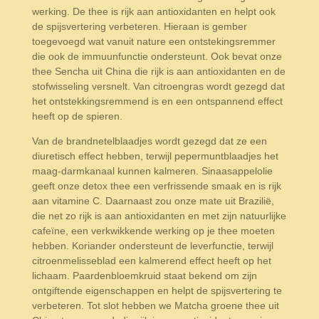
werking. De thee is rijk aan antioxidanten en helpt ook
de spijsvertering verbeteren. Hieraan is gember
toegevoegd wat vanuit nature een ontstekingsremmer
die ook de immuunfunctie ondersteunt. Ook bevat onze
thee Sencha uit China die rijk is aan antioxidanten en de
stofwisseling versnelt. Van citroengras wordt gezegd dat
het ontstekkingsremmend is en een ontspannend effect
heeft op de spieren.
Van de brandnetelblaadjes wordt gezegd dat ze een
diuretisch effect hebben, terwijl pepermuntblaadjes het
maag-darmkanaal kunnen kalmeren. Sinaasappelolie
geeft onze detox thee een verfrissende smaak en is rijk
aan vitamine C. Daarnaast zou onze mate uit Brazilië,
die net zo rijk is aan antioxidanten en met zijn natuurlijke
cafeïne, een verkwikkende werking op je thee moeten
hebben. Koriander ondersteunt de leverfunctie, terwijl
citroenmelisseblad een kalmerend effect heeft op het
lichaam. Paardenbloemkruid staat bekend om zijn
ontgiftende eigenschappen en helpt de spijsvertering te
verbeteren. Tot slot hebben we Matcha groene thee uit