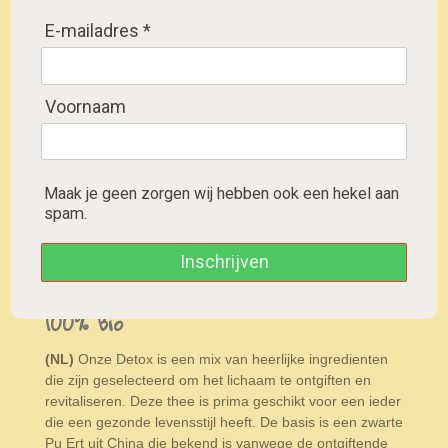
E-mailadres *
Detox tea black and
green with many
healthy ingredients
Voornaam
Detox-Tee schwarz und
grün mit vielen
gesunden Inhaltsstoffen
Maak je geen zorgen wij hebben ook een hekel aan
spam.
D
D
S
D
e
e
h
e
l
e
a
l
e
l
r
e
Inschrijven
Detox thee ontgift verkwikt
Rijk
n
e
n
aan antioxidanten vitamine C en is
100% Bio
(NL)
Onze Detox is een mix van heerlijke ingredienten
die zijn geselecteerd om het lichaam te ontgiften en
revitaliseren. Deze thee is prima geschikt voor een ieder
die een gezonde levensstijl heeft. De basis is een zwarte
Pu Ert uit China die bekend is vanwege de ontgiftende