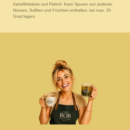
Kartoffelstärke und Palmöl. Kann Spuren von anderen
Nüssen, Sulfiten und Früchten enthalten, bei max. 20
Grad lagern.