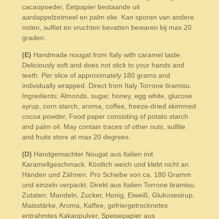
cacaopoeder, Eetpapier bestaande uit
aardappelzetmeel en palm olie. Kan sporen van andere
noten, sulfiet en vruchten bevatten bewaren bij max 20
graden.
(E)
Handmade nougat from Italy with caramel taste.
Deliciously soft and does not stick to your hands and
teeth. Per slice of approximately 180 grams and
individually wrapped. Direct from Italy Torrone tiramisu.
Ingredients: Almonds, sugar, honey, egg white, glucose
syrup, corn starch, aroma, coffee, freeze-dried skimmed
cocoa powder, Food paper consisting of potato starch
and palm oil. May contain traces of other nuts, sulfite
and fruits store at max 20 degrees.
(D)
Handgemachter Nougat aus Italien mit
Karamellgeschmack. Köstlich weich und klebt nicht an
Händen und Zähnen. Pro Scheibe von ca. 180 Gramm
und einzeln verpackt. Direkt aus Italien Torrone tiramisu.
Zutaten: Mandeln, Zucker, Honig, Eiweiß, Glukosesirup,
Maisstärke, Aroma, Kaffee, gefriergetrocknetes
entrahmtes Kakaopulver, Speisepapier aus