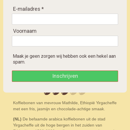
Ethiopia with a little
acidity
E-mailadres *
Kräftiger Kaffee aus
Äthiopien mit geringer
Säure
Voornaam
D
D
S
D
e
e
h
e
Maak je geen zorgen wij hebben ook een hekel aan
l
e
a
l
e
l
r
e
spam.
Koffiebonen uit ethiopie,
n
e
n
yirgacheffe medium roast
Inschrijven
Koffiebonen van mevrouw Mathilde, Ethiopië Yirgacheffe
met een fris, jasmijn en chocolade-achtige smaak.
(NL)
De befaamde arabica koffiebonen uit de stad
Yirgacheffe uit de hoge bergen in het zuiden van