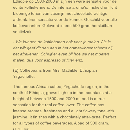
Ethiopië op 1500-2000 m zijn een ware sensatie voor de
echte koffiekenners. De intense aroma's, frisheid en licht
bloemige tonen van Jasmijn met chocolade-achtige
afdronk. Een sensatie voor de kenner. Geschikt voor alle
koffievarianten. Geleverd in een 500 gram hersluitbare
ventielzak.
- We kunnen de koffiebonen ook voor je malen. Als je
dat wilt geef dit dan aan in het opmerkingenscherm bij
het afrekenen. Schrijf er even bij hoe we het moeten
malen, dus voor espresso of filter enz.
(E)
Coffiebeans from Mrs. Mathilde, Ethiopian
Yirgacheffe.
The famous African coffee, Yirgacheffe region, in the
south of Ethiopia, grows high up in the mountains at a
height of between 1500 and 2000 m, and is a true
sensation for the real coffee lover. The coffee has
intense aromas, freshness and a light flowery tone with
jasmine. It finishes with a chocolately after-taste. Perfect
for all types of coffee beverages. A bag of 500 gram.
(1,1 Lbs)