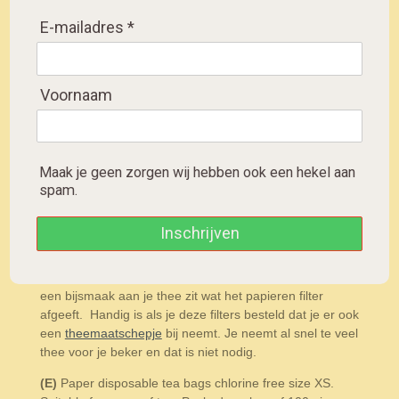
Paper disposable tea
bags
E-mailadres *
Einweg-Teebeutel aus
Papier
Voornaam
D
D
S
D
e
e
h
e
l
e
a
l
e
l
r
e
Maak je geen zorgen wij hebben ook een hekel aan
papieren filterzakjes voor een
n
e
n
spam.
beker.
Inschrijven
(NL)
Papieren wegwerp theezakjes chloorvrij maat XS.
Geschikt voor een beker thee. Verpakt per doosje van
100 stuks. Chloorvrij is belangrijk omdat er anders altijd
een bijsmaak aan je thee zit wat het papieren filter
afgeeft. Handig is als je deze filters besteld dat je er ook
een
theemaatschepje
bij neemt. Je neemt al snel te veel
thee voor je beker en dat is niet nodig.
(E)
Paper disposable tea bags chlorine free size XS.