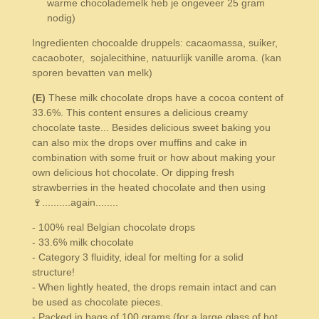
warme chocolademelk heb je ongeveer 25 gram
nodig)
Ingredienten chocoalde druppels
:
cacaomassa, suiker,
cacaoboter, sojalecithine, natuurlijk vanille aroma.
(kan
sporen bevatten van melk)
(E)
These milk chocolate drops have a cocoa content of
33.6%. This content ensures a delicious creamy
chocolate taste... Besides delicious sweet baking you
can also mix the drops over muffins and cake in
combination with some fruit or how about making your
own delicious hot chocolate. Or dipping fresh
strawberries in the heated chocolate and then using
🍷..........again........
- 100% real Belgian chocolate drops
- 33.6% milk chocolate
- Category 3 fluidity, ideal for melting for a solid
structure!
- When lightly heated, the drops remain intact and can
be used as chocolate pieces.
- Packed in bags of 100 grams (for a large glass of hot