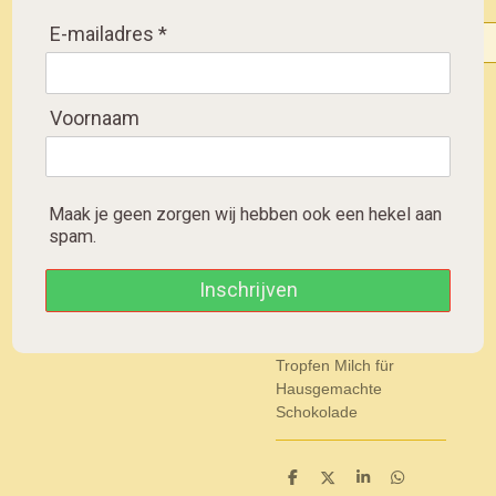
E-mailadres *
Verzenden
Voornaam
Uitverkocht
Maak je geen zorgen wij hebben ook een hekel aan
spam.
Belgian chocolate drops
milk for Homemade
Inschrijven
chocolatemilk
Belgische Schokolade
Tropfen Milch für
Hausgemachte
Schokolade
D
D
S
D