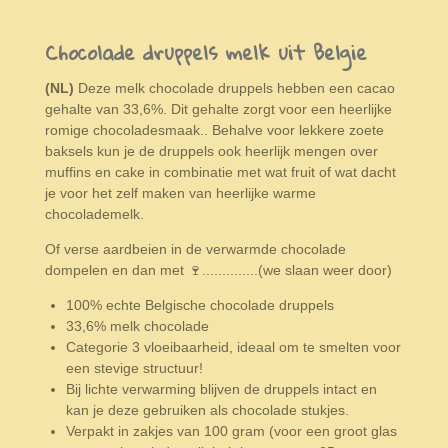
e
e
h
e
l
e
a
l
e
l
r
e
Chocolade druppels melk uit Belgie
n
e
n
(NL)
Deze melk chocolade druppels hebben een cacao
gehalte van 33,6%. Dit gehalte zorgt voor een heerlijke
romige chocoladesmaak.. Behalve voor lekkere zoete
baksels kun je de druppels ook heerlijk mengen over
muffins en cake in combinatie met wat fruit of wat dacht
je voor het zelf maken van heerlijke warme
chocolademelk.
Of verse aardbeien in de verwarmde chocolade
dompelen en dan met 🍷..............(we slaan weer door)
100% echte Belgische chocolade druppels
33,6% melk chocolade
Categorie 3 vloeibaarheid, ideaal om te smelten voor
een stevige structuur!
Bij lichte verwarming blijven de druppels intact en
kan je deze gebruiken als chocolade stukjes.
Verpakt in zakjes van 100 gram (voor een groot glas