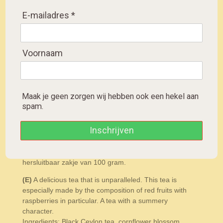
E-mailadres *
D
D
S
D
e
e
h
e
l
e
a
l
e
l
r
e
Voornaam
Zwarte ceylon thee met onder
n
e
n
andere bloesem, framboos, citrus en
vanille
Maak je geen zorgen wij hebben ook een hekel aan
(NL)
Een heerlijke thee die zijn gelijke niet kent. Deze
spam.
thee wordt bijzonder gemaakt door de samenstelling
van rode vruchten met in het bijzonder frambozen. Een
Inschrijven
thee met een zomers karakter. Ingrediënten: Zwarte
Ceylon thee, korenbloembloesem, bramenblad,
framboos, citrusschil, vanillearoma.Verpakt in
hersluitbaar zakje van 100 gram.
(E)
A delicious tea that is unparalleled. This tea is
especially made by the composition of red fruits with
raspberries in particular. A tea with a summery
character.
Ingredients: Black Ceylon tea, cornflower blossom,