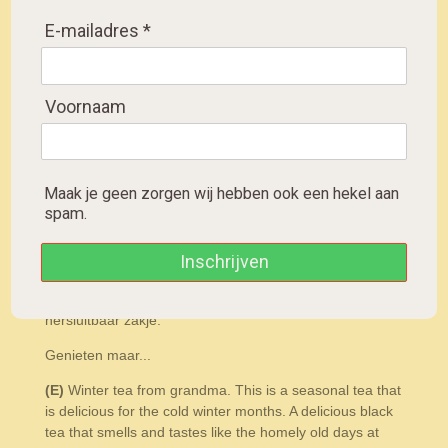
E-mailadres *
D
D
S
D
e
e
h
e
l
e
a
l
e
l
r
e
zwarte thee met bloesem, citrus,
n
e
n
Voornaam
appel, kaneel en rozenblad
(NL)
Het betreft hier een seizoens thee die heerlijk is
voor de koude winter maanden. Een heerlijke zwarte
Maak je geen zorgen wij hebben ook een hekel aan
thee die ruikt en proeft naar het huiselijke van
spam.
vroegertijden bij oma. Ingredienten: Zwarte Thee,
aroma, rozebottel, citrusschil, stukjes appel,
korenbloembloessem, stukjes kaneel en rozenblaadjes.
Inschrijven
In kokend water trektijd 4-5 min. Per beker is een volle
theelepel voldoende.
Verpakt per 100 gram in
hersluitbaar zakje.
Genieten maar...
(E)
Winter tea from grandma. This is a seasonal tea that
is delicious for the cold winter months. A delicious black
tea that smells and tastes like the homely old days at