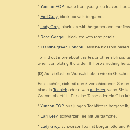
*
Yunnan FOP
, made from young tea leaves, has a 
*
Earl Gray,
black tea with bergamot.
*
Lady Gray
, black tea with bergamot and cornflo
*
Rose Congou
, black tea with rose petals.
*
Jasmine green Congou
, jasmine blossom based 
To find out more about this tea or other siblings, t
when completing the order. If there's nothing here,
(D)
Auf vielfachen Wunsch haben wir ein Geschen
Es ist schön, sich mit den 5 verschiedenen Sorte
also ein
Teesieb
oder etwas
anderes
, wenn Sie ke
Gramm abgefüllt: Für eine Tasse oder ein Glas k
*
Yunnan FOP,
aus jungen Teeblättern hergestellt
*
Earl Grey,
schwarzer Tee mit Bergamotte.
*
Lady Grey
, schwarzer Tee mit Bergamotte und K