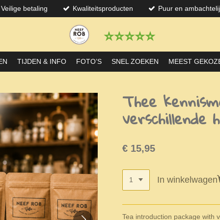
Veilige betaling
Kwaliteitsproducten
Puur en ambachteli
⭐️⭐️⭐️⭐️⭐️
EN
TIJDEN & INFO
FOTO’S
SNEL ZOEKEN
MEEST GEKOZ
Thee kennism
verschillende 
€ 15,95
In winkelwagen
Tea introduction package with v