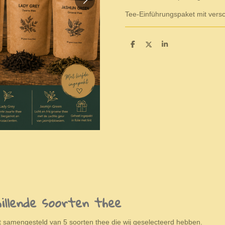
Tee-Einführungspaket mit vers
D
D
S
e
e
h
l
e
a
e
l
r
n
e
llende soorten thee
samengesteld van 5 soorten thee die wij geselecteerd hebben.