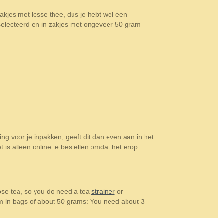
akjes met losse thee, dus je hebt wel een
eselecteerd en in zakjes met ongeveer 50 gram
ling voor je inpakken, geeft dit dan even aan in het
t is alleen online te bestellen omdat het erop
oose tea, so you do need a tea
strainer
or
hem in bags of about 50 grams: You need about 3