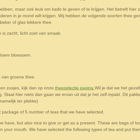
bben, maar ook leuk om kado te geven of te krijgen. Het betreft hier z
aderen in je mond wilt krijgen. Wij hebben de volgende soorten thee g
eker of glas lekkere thee.
is zacht, licht zoet van smaak.
bloem bloessem.
s van groene thee.
en zusjes, kijk dan op onze
theeselectie pagina
Wil je dat we het gezel
 Staat hier niets dan gaan we ervan uit dat je het zelf inpakt. Dit pakke
namelijk ter plekke)
t package of 5 number of teas that we have selected.
we have, but also nice to give or get as a present. These are bags of l
s in your mouth. We have selected the following types of tea and put t