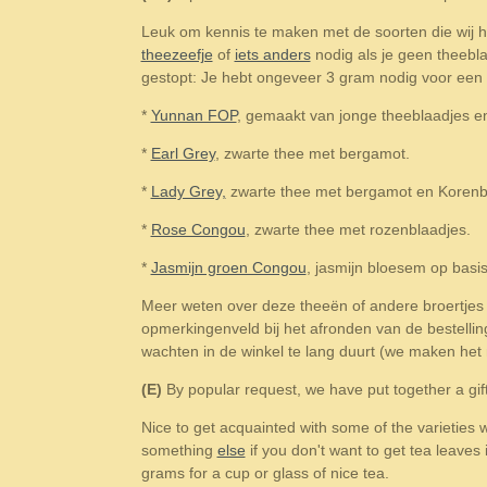
Leuk om kennis te maken met de soorten die wij he
theezeefje
of
iets anders
nodig als je geen theebl
gestopt: Je hebt ongeveer 3 gram nodig voor een b
*
Yunnan FOP
, gemaakt van jonge theeblaadjes en 
*
Earl Grey
, zwarte thee met bergamot.
*
Lady Grey,
zwarte thee met bergamot en Koren
*
Rose Congou
, zwarte thee met rozenblaadjes.
*
Jasmijn groen Congou
, jasmijn bloesem op basi
Meer weten over deze theeën of andere broertjes 
opmerkingenveld bij het afronden van de bestelling.
wachten in de winkel te lang duurt (we maken het 
(E)
By popular request, we have put together a gif
Nice to get acquainted with some of the varieties 
something
else
if you don't want to get tea leave
grams for a cup or glass of nice tea.