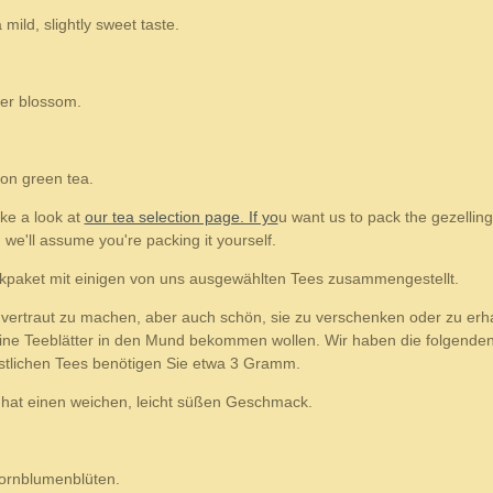
mild, slightly sweet taste.
wer blossom.
on green tea.
ake a look at
our tea selection page. If yo
u want us to pack the gezelling
 we'll assume you're packing it yourself.
kpaket mit einigen von uns ausgewählten Tees zusammengestellt.
n vertraut zu machen, aber auch schön, sie zu verschenken oder zu erh
ine Teeblätter in den Mund bekommen wollen. Wir haben die folgenden
östlichen Tees benötigen Sie etwa 3 Gramm.
, hat einen weichen, leicht süßen Geschmack.
ornblumenblüten.