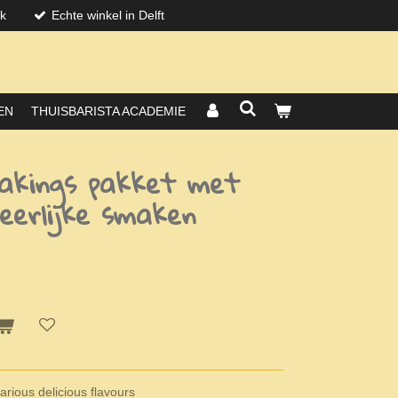
jk
Echte winkel in Delft
EN
THUISBARISTA ACADEMIE
akings pakket met
heerlijke smaken
arious delicious flavours