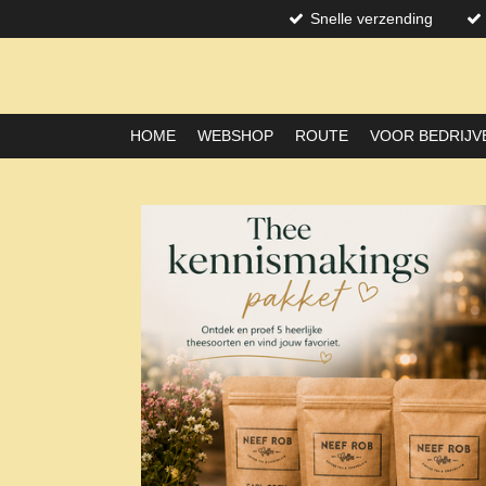
Snelle verzending
Ga
direct
naar
de
hoofdinhoud
HOME
WEBSHOP
ROUTE
VOOR BEDRIJV